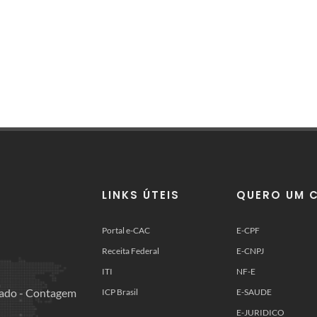
LINKS ÚTEIS
QUERO UM C
Portal e-CAC
E-CPF
Receita Federal
E-CNPJ
ITI
NF-E
orado - Contagem
ICP Brasil
E-SAUDE
E-JURIDICO